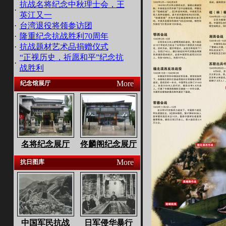
抗战名将纪念中秋理士会，王
·
英江又一
·
台湾退役将领参访团
·
隆重纪念抗战胜利70周年
·
抗战题材艺术品捐赠仪式
“正视历史，祈愿和平”纪念抗
·
战胜利
More
纪念馆展厅
名将纪念展厅
佟麟阁纪念展厅
More
抗日图库
中国军民抗战
日军侵华暴行