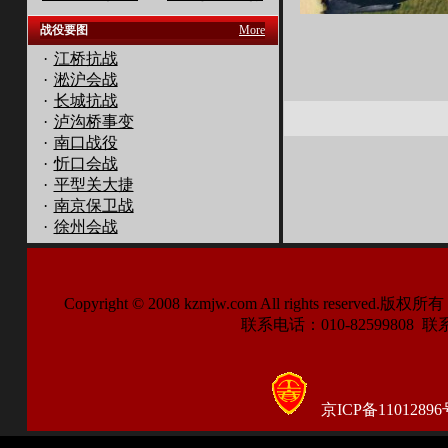
战役要图
More
·
江桥抗战
·
淞沪会战
·
长城抗战
·
泸沟桥事变
·
南口战役
·
忻口会战
·
平型关大捷
·
南京保卫战
·
徐州会战
Copyright © 2008 kzmjw.com All right
联系电话：010-82599808 联系传
京ICP备11012896