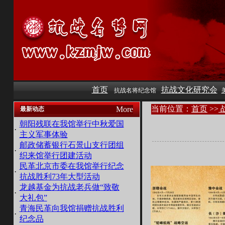
首页
抗战文化研究会
抗战名将纪念馆
当前位置：
首页
>>
More
最新动态
朝阳残联在我馆举行中秋爱国
·
主义军事体验
邮政储蓄银行石景山支行团组
·
织来馆举行团建活动
民革北京市委在我馆举行纪念
·
抗战胜利73年大型活动
龙越基金为抗战老兵做“致敬
·
大礼包”
青海民革向我馆捐赠抗战胜利
·
纪念品