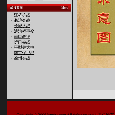
战役要图
More
·
江桥抗战
·
淞沪会战
·
长城抗战
·
泸沟桥事变
·
南口战役
·
忻口会战
·
平型关大捷
·
南京保卫战
·
徐州会战
Copyright © 2008 kzmjw.com All right