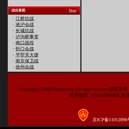
战役要图
More
·
江桥抗战
·
淞沪会战
·
长城抗战
·
泸沟桥事变
·
南口战役
·
忻口会战
·
平型关大捷
·
南京保卫战
·
徐州会战
Copyright © 2008 kzmjw.com All right
联系电话：010-82599808 联系传
京ICP备11012896