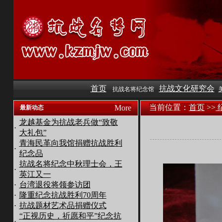
首页
抗战文化研究会
抗战名将纪念馆
当前位置：
首页
>>
More
最新动态
龙越基金为抗战老兵做“致敬
·
大礼包”
青海民革向我馆捐赠抗战胜利
·
纪念品
抗战名将纪念中秋理士会，王
·
英江又一
·
台湾退役将领参访团
·
隆重纪念抗战胜利70周年
·
抗战题材艺术品捐赠仪式
“正视历史，祈愿和平”纪念抗
·