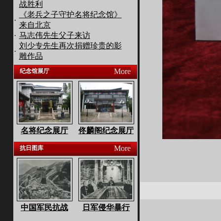
战胜利
《老兵之子守护名将纪念馆》
·
来自北京
·
马志伟先生父子来访
刘少专先生再次捐赠珍贵的影
·
雕作品
More
纪念馆展厅
名将纪念展厅
佟麟阁纪念展厅
More
抗日图库
中国军民抗战
日军侵华暴行