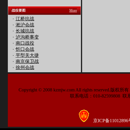
战役要图
More
·
江桥抗战
·
淞沪会战
·
长城抗战
·
泸沟桥事变
·
南口战役
·
忻口会战
·
平型关大捷
·
南京保卫战
·
徐州会战
Copyright © 2008 kzmjw.com All right
联系电话：010-82599808 联系传
京ICP备11012896