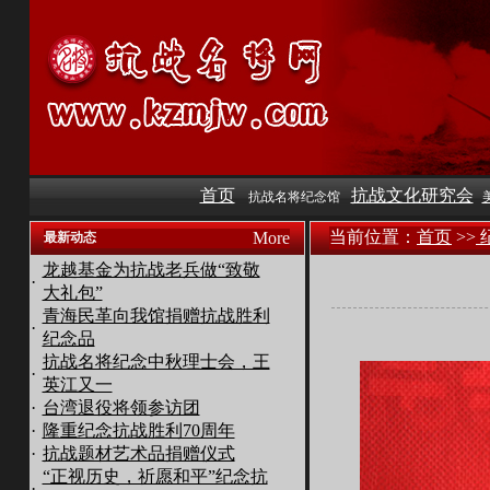
首页
抗战文化研究会
抗战名将纪念馆
当前位置：
首页
>>
More
最新动态
龙越基金为抗战老兵做“致敬
·
大礼包”
青海民革向我馆捐赠抗战胜利
·
纪念品
抗战名将纪念中秋理士会，王
·
英江又一
·
台湾退役将领参访团
·
隆重纪念抗战胜利70周年
·
抗战题材艺术品捐赠仪式
“正视历史，祈愿和平”纪念抗
·