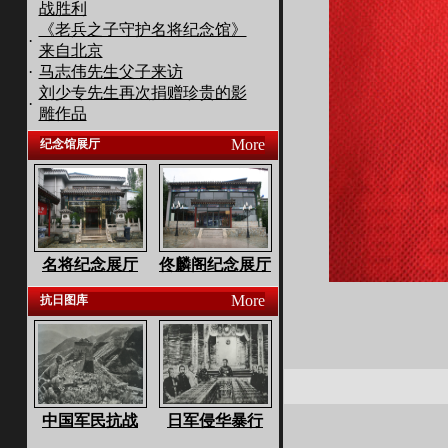
战胜利
《老兵之子守护名将纪念馆》
·
来自北京
·
马志伟先生父子来访
刘少专先生再次捐赠珍贵的影
·
雕作品
More
纪念馆展厅
名将纪念展厅
佟麟阁纪念展厅
More
抗日图库
中国军民抗战
日军侵华暴行