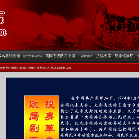
战名将纪念馆
美国飞虎队在中国
抗战图库
纪念馆展厅
抗战文化研究会
战役要图
麟阁将军纪念馆>>参观纪念馆>>随军南征北战 不断锤炼成钢