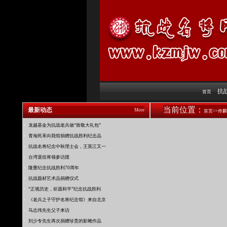
抗
首页
当前位置：
最新动态
More
首页>>佟
·
龙越基金为抗战老兵做“致敬大礼包”
·
青海民革向我馆捐赠抗战胜利纪念品
·
抗战名将纪念中秋理士会，王英江又一
·
台湾退役将领参访团
·
隆重纪念抗战胜利70周年
·
抗战题材艺术品捐赠仪式
·
“正视历史，祈愿和平”纪念抗战胜利
·
《老兵之子守护名将纪念馆》来自北京
·
马志伟先生父子来访
·
刘少专先生再次捐赠珍贵的影雕作品