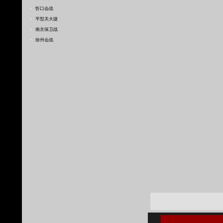
·
忻口会战
·
平型关大捷
·
南京保卫战
·
徐州会战