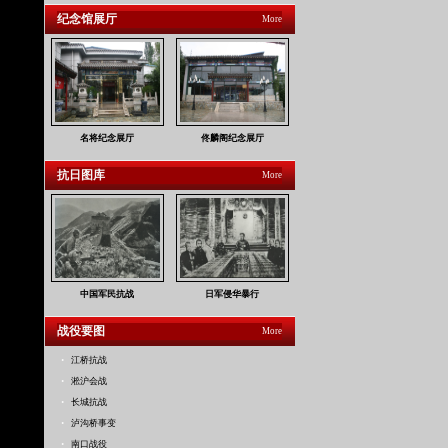
纪念馆展厅
More
名将纪念展厅
佟麟阁纪念展厅
抗日图库
More
中国军民抗战
日军侵华暴行
战役要图
More
·
江桥抗战
·
淞沪会战
·
长城抗战
·
泸沟桥事变
·
南口战役