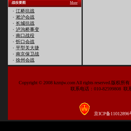
战役要图
More
·
江桥抗战
·
淞沪会战
·
长城抗战
·
泸沟桥事变
·
南口战役
·
忻口会战
·
平型关大捷
·
南京保卫战
·
徐州会战
Copyright © 2008 kzmjw.com All right
联系电话：010-82599808 联系传
京ICP备11012896