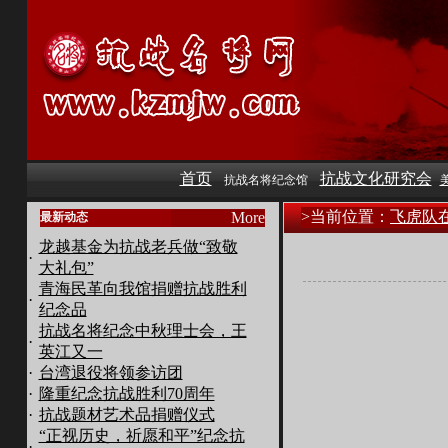
首页
抗战文化研究会
抗战名将纪念馆
>
当前位置：
飞虎队
More
最新动态
龙越基金为抗战老兵做“致敬
·
大礼包”
青海民革向我馆捐赠抗战胜利
·
纪念品
抗战名将纪念中秋理士会，王
·
英江又一
·
台湾退役将领参访团
·
隆重纪念抗战胜利70周年
·
抗战题材艺术品捐赠仪式
“正视历史，祈愿和平”纪念抗
·