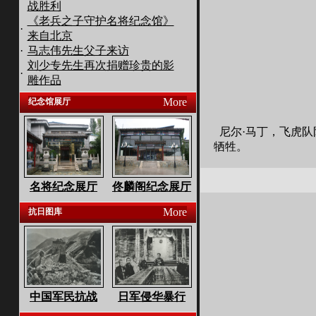
战胜利
《老兵之子守护名将纪念馆》
·
来自北京
·
马志伟先生父子来访
刘少专先生再次捐赠珍贵的影
·
雕作品
More
纪念馆展厅
尼尔·马丁，飞虎队队
牺牲。
名将纪念展厅
佟麟阁纪念展厅
More
抗日图库
中国军民抗战
日军侵华暴行